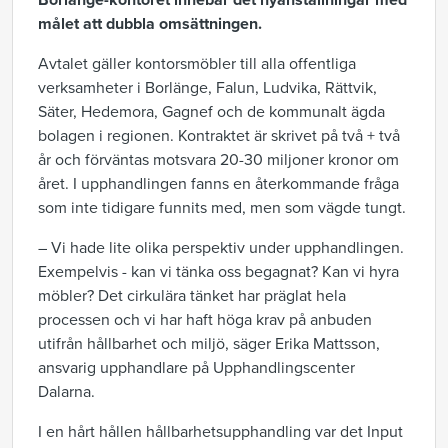
Borlänge-kontoret innebär det nyanställningar med
målet att dubbla omsättningen.
Avtalet gäller kontorsmöbler till alla offentliga
verksamheter i Borlänge, Falun, Ludvika, Rättvik,
Säter, Hedemora, Gagnef och de kommunalt ägda
bolagen i regionen. Kontraktet är skrivet på två + två
år och förväntas motsvara 20-30 miljoner kronor om
året. I upphandlingen fanns en återkommande fråga
som inte tidigare funnits med, men som vägde tungt.
– Vi hade lite olika perspektiv under upphandlingen.
Exempelvis - kan vi tänka oss begagnat? Kan vi hyra
möbler? Det cirkulära tänket har präglat hela
processen och vi har haft höga krav på anbuden
utifrån hållbarhet och miljö, säger Erika Mattsson,
ansvarig upphandlare på Upphandlingscenter
Dalarna.
I en hårt hållen hållbarhetsupphandling var det Input